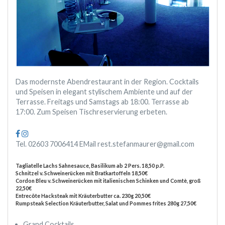
Das modernste Abendrestaurant in der Region. Cocktails
und Speisen in elegant stylischem Ambiente und auf der
Terrasse. Freitags und Samstags ab 18:00. Terrasse ab
17:00. Zum Speisen Tischreservierung erbeten.
Tel. 02603 7006414 EMail rest.stefanmaurer@gmail.com
Tagliatelle Lachs Sahnesauce, Basilikum ab 2 Pers. 18,50 p.P.
Schnitzel v. Schweinerücken mit Bratkartoffeln 18,50€
Cordon Bleu v. Schweinerücken mit italienischen Schinken und Comtè, groß
22,50€
Entrecōte Hacksteak mit Kräuterbutter ca. 230g 20,50€
Rumpsteak Selection Kräuterbutter, Salat und Pommes frites 280g 27,50€
Grand Cocktails.